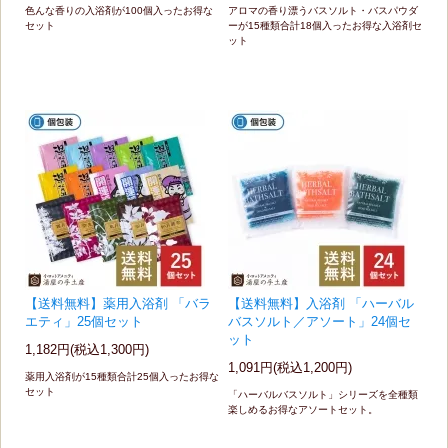
色んな香りの入浴剤が100個入ったお得な
アロマの香り漂うバスソルト・バスパウダ
セット
ーが15種類合計18個入ったお得な入浴剤セ
ット
【送料無料】薬用入浴剤 「バラ
【送料無料】入浴剤 「ハーバル
エティ」25個セット
バスソルト／アソート」24個セ
ット
1,182円(税込1,300円)
1,091円(税込1,200円)
薬用入浴剤が15種類合計25個入ったお得な
セット
「ハーバルバスソルト」シリーズを全種類
楽しめるお得なアソートセット。