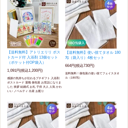
【送料無料】アトリエリリ ポス
【送料無料】使い捨てタオル 180
トカード付 入浴剤 13個セット
匁（袋入り）4枚セット
（ポケット付OP袋入）
664円(税込730円)
1,091円(税込1,200円)
送料無料！個包装の使い捨てフェイスタオ
ル（180匁）
感謝の気持ちが伝わるプチギフト 入浴剤
ポストカード 退職 個包装 お世話になりま
した 挨拶 結婚式 お礼 子供 大人 人気 かわ
いい ノベルティ 出産 お配り