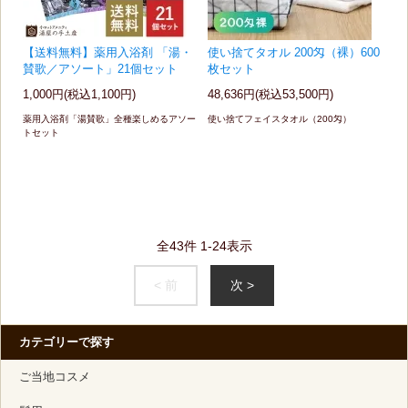
【送料無料】薬用入浴剤 「湯・
使い捨てタオル 200匁（裸）600
賛歌／アソート」21個セット
枚セット
1,000円(税込1,100円)
48,636円(税込53,500円)
薬用入浴剤「湯賛歌」全種楽しめるアソー
使い捨てフェイスタオル（200匁）
トセット
全
43
件
1
-
24
表示
< 前
次 >
カテゴリーで探す
ご当地コスメ