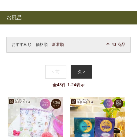
お風呂
おすすめ順
価格順
新着順
全
43
商品
< 前
次 >
全
43
件
1
-
24
表示