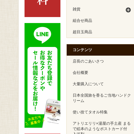
雑貨
組合せ商品
超目玉商品
コンテンツ
店長のごあいさつ
会社概要
大量購入について
日本全国旅を香るご当地ハンドク
リーム
使い捨てタオル特集
アトリエリリ×湯屋の手土産 まる
で絵本のようなポストカード付