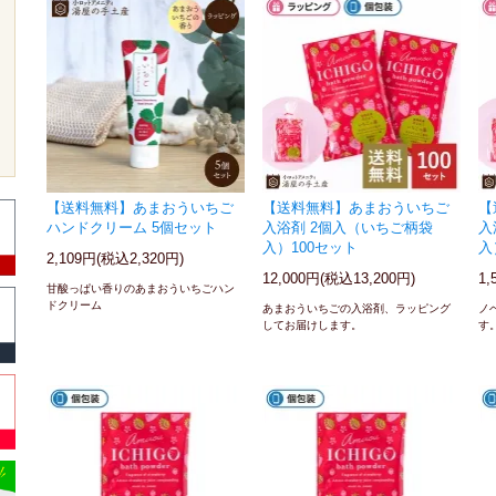
【送料無料】あまおういちご
【送料無料】あまおういちご
【
ハンドクリーム 5個セット
入浴剤 2個入（いちご柄袋
入
入）100セット
入
2,109円(税込2,320円)
12,000円(税込13,200円)
1,
甘酸っぱい香りのあまおういちごハン
ドクリーム
あまおういちごの入浴剤、ラッピング
ノ
してお届けします。
す