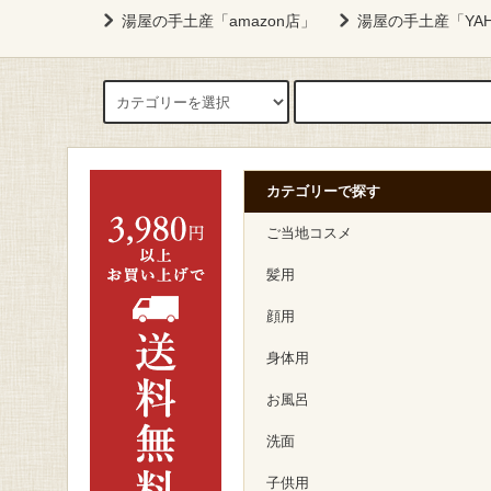
湯屋の手土産「amazon店」
湯屋の手土産「YA
カテゴリーで探す
ご当地コスメ
髪用
顔用
身体用
お風呂
洗面
子供用