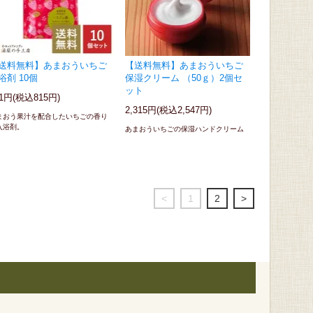
送料無料】あまおういちご
【送料無料】あまおういちご
浴剤 10個
保湿クリーム （50ｇ）2個セ
ット
41円(税込815円)
2,315円(税込2,547円)
まおう果汁を配合したいちごの香り
入浴剤。
あまおういちごの保湿ハンドクリーム
<
1
2
>