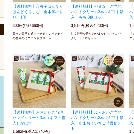
【送料無料】京舞子はんなり
【送料無料】やまなしご当地
【
はんどくりぃむ「金木犀の香
ハンドクリーム3本（ギフト箱
ハ
り」1個
入）もも 3個セット
入
600円(税込660円)
3,818円(税込4,200円)
1,
日本の四季を感じさせるキンモクセイ
甘く芳醇な香りのやまなしももハンド
甘
の香りのミニハンドクリーム
クリーム3本セット
ク
【送料無料】おおいたご当地
【送料無料】ふくおかご当地
【
ハンドクリーム3本（ギフト箱
ハンドクリーム3本（ギフト箱
ハ
入）かぼす
入）あまおういちご 3個セッ
入
ト
1,582円(税込1,740円)
1,