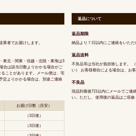
返品について
返品期限
送業者でお届けします。
納品より７日以内にご連絡をいただ
返品送料
・東北・関東・信越・北陸・東海は3
不良品等は当社が負担致します。 
の場合は該当日数よりかかる場合がご
い） お客様都合による場合は、お
なることがあります。メール便は、宅
予定よりかかる場合は、別途ご連絡
不良品
現品到着後7日以内にメールでご連
い。ただし、使用後の返品はご容赦
お届け日数（目安）
（3日後）
（3日後）
（3日後）