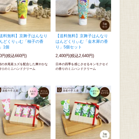
送料無料】京舞子はんなり
【送料無料】京舞子はんなり
んどくりぃむ「柚子の香
はんどくりぃむ「金木犀の香
」1個
り」5個セット
00円(税込660円)
2,400円(税込2,640円)
都の水尾産ユズを配合した爽やかな
日本の四季を感じさせるキンモクセイ
香りのミニハンドクリーム
の香りのミニハンドクリーム