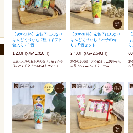
【送料無料】京舞子はんなり
【送料無料】京舞子はんなり
【
はんどくりぃむ 2種（ギフト
はんどくりぃむ「柚子の香
は
箱入り）1個
り」5個セット
り
1,200円(税込1,320円)
2,400円(税込2,640円)
6
当店大人気の金木犀の香りと柚子の香
京都の水尾産ユズを配合した爽やかな
京
りのハンドクリームの2本セット！
の香りのミニハンドクリーム
の