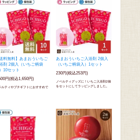
送料無料】あまおういちご
あまおういちご入浴剤 2個入
浴剤 2個入（いちご柄袋
（いちご柄袋入）1セット
）10セット
230円(税込253円)
500円(税込1,650円)
ノベルティグッズに！いちご入浴剤2個
をセットにしてラッピングしました。
ベルティやプチギフトにおすすめで
。