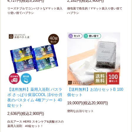
4,727円(税込5,200円)
2,182円(税込2,400円)
リーズナブルでコンパクトなYマット袋入
個包装で衛生的！Yマット袋入り使い捨て
り使い捨てハブラシ
ハブラシ
【送料無料】薬用入浴剤 バスラ
【送料無料】お泊りセットB 100
ボ さっぱり保湿COOL 涼やか月
個セット
夜のバスタイム 4種アソート 40
19,000円(税込20,900円)
錠セット
便利なお泊りセット
2,636円(税込2,900円)
白元アース HERS スキンケア&炭酸ガスの
薬用入浴剤 40錠セット！