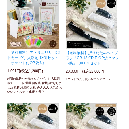
【送料無料】アトリエリリ ポス
【送料無料】折りたたみヘアブ
トカード付 入浴剤 13個セット
ラシ「CR-13 CR-E OP袋 Yマッ
（ポケット付OP袋入）
ト袋」1,000本セット
1,091円(税込1,200円)
20,000円(税込22,000円)
感謝の気持ちが伝わるプチギフト 入浴剤
Yマット袋入り使い捨てヘアブラシ
ポストカード 退職 個包装 お世話になりま
した 挨拶 結婚式 お礼 子供 大人 人気 かわ
いい ノベルティ 出産 お配り