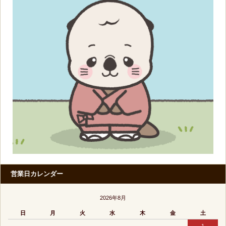
営業日カレンダー
2026年8月
日
月
火
水
木
金
土