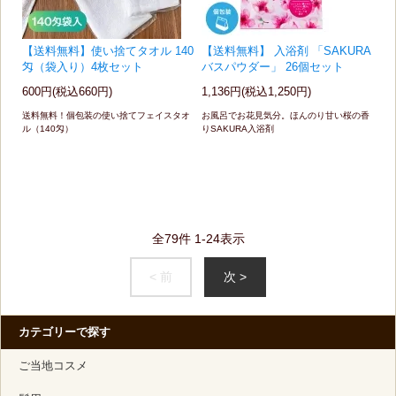
【送料無料】使い捨てタオル 140
【送料無料】 入浴剤 「SAKURA
匁（袋入り）4枚セット
バスパウダー」 26個セット
600円(税込660円)
1,136円(税込1,250円)
送料無料！個包装の使い捨てフェイスタオ
お風呂でお花見気分。ほんのり甘い桜の香
ル（140匁）
りSAKURA入浴剤
全
79
件
1
-
24
表示
< 前
次 >
カテゴリーで探す
ご当地コスメ