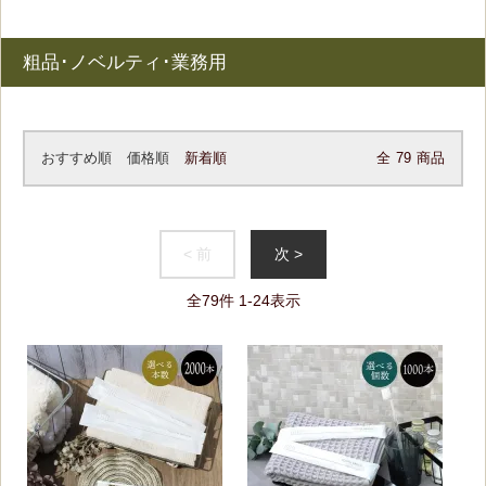
粗品･ノベルティ･業務用
おすすめ順
価格順
新着順
全
79
商品
< 前
次 >
全
79
件
1
-
24
表示