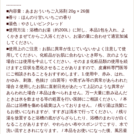
----------
■内容量：あまおういちご入浴剤 20g × 26個
■香り：ほんのり甘いいちごの香り
■湯色：やさしいピンクレッド
■使用方法：浴槽のお湯（約200L）に対し、本品1包を入れ、よ
くかきまぜてからご入浴ください。お湯の量に合わせて適宜加減
してください。
■使用上のご注意：お肌に異常が生じていないかよく注意して使
用してください。化粧品がお肌に合わないとき即ち、次のような
場合には使用を中止してください。そのまま化粧品類の使用を続
けますと症状を悪化させることがありますので、皮膚科専門医等
にご相談されることをおすすめします。1.使用中、赤み、はれ、
かゆみ、刺激、色抜け（白斑等）や黒ずみ等の異常があらわれた
場合 2.使用したお肌に直射日光があたって上記のような異常が
あらわれた場合 / 本品は食べられません。万一大量に飲み込んだ
ときは水を飲ませる等の処置を行い医師にご相談ください。 / 本
品には浴槽を傷める硫黄は入っておりません。 / 残り湯は洗髪に
もお使いになれますが、すすぎは清水で行ってください。 / 残り
湯を放置すると浴槽の底がざらざらしたり、浴槽のまわりが白く
なることがありますが、やわらかい布やスポンジでこすり、水で
洗い流すときれになります。 / 本品をお使いになった後、風呂釜