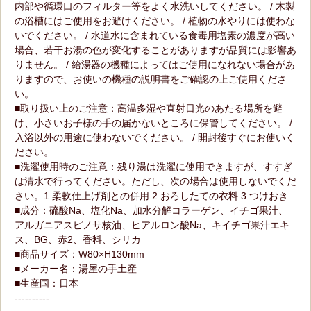
内部や循環口のフィルター等をよく水洗いしてください。 / 木製
の浴槽にはご使用をお避けください。 / 植物の水やりには使わな
いでください。 / 水道水に含まれている食毒用塩素の濃度が高い
場合、若干お湯の色が変化することがありますが品質には影響あ
りません。 / 給湯器の機種によってはご使用になれない場合があ
りますので、お使いの機種の説明書をご確認の上ご使用くださ
い。
■取り扱い上のご注意：高温多湿や直射日光のあたる場所を避
け、小さいお子様の手の届かないところに保管してください。 /
入浴以外の用途に使わないでください。 / 開封後すぐにお使いく
ださい。
■洗濯使用時のご注意：残り湯は洗濯に使用できますが、すすぎ
は清水で行ってください。ただし、次の場合は使用しないでくだ
さい。1.柔軟仕上げ剤との併用 2.おろしたての衣料 3.つけおき
■成分：硫酸Na、塩化Na、加水分解コラーゲン、イチゴ果汁、
アルガニアスピノサ核油、ヒアルロン酸Na、キイチゴ果汁エキ
ス、BG、赤2、香料、シリカ
■商品サイズ：W80×H130mm
■メーカー名：湯屋の手土産
■生産国：日本
----------