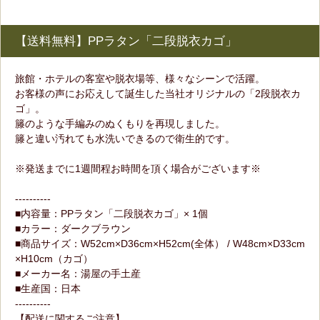
【送料無料】PPラタン「二段脱衣カゴ」
旅館・ホテルの客室や脱衣場等、様々なシーンで活躍。
お客様の声にお応えして誕生した当社オリジナルの「2段脱衣カ
ゴ」。
籐のような手編みのぬくもりを再現しました。
籐と違い汚れても水洗いできるので衛生的です。
※発送までに1週間程お時間を頂く場合がございます※
----------
■内容量：PPラタン「二段脱衣カゴ」× 1個
■カラー：ダークブラウン
■商品サイズ：W52cm×D36cm×H52cm(全体） / W48cm×D33cm
×H10cm（カゴ）
■メーカー名：湯屋の手土産
■生産国：日本
----------
【配送に関するご注意】