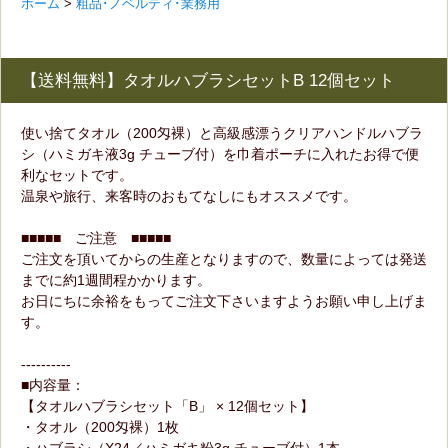
ホーム
>
粗品･ノベルティ･業務用
【送料無料】タオルハブラシセットB 12個セット
使い捨てタオル（200匁裸）と高級感漂うクリアハンドルハブラ
シ（ハミガキ液3g チューブ付）を巾着ポーチに入れたお得で便
利なセットです。
温泉や旅行、来客時のおもてなしにもオススメです。
■■■■■ ご注意 ■■■■■
ご注文を頂いてからの生産となりますので、数量によっては発送
までに約1週間程かかります。
お日にちに余裕をもってご注文下さいますようお願い申し上げま
す。
----------
■内容量：
【タオルハブラシセット「B」 × 12個セット】
・タオル（200匁裸）1枚