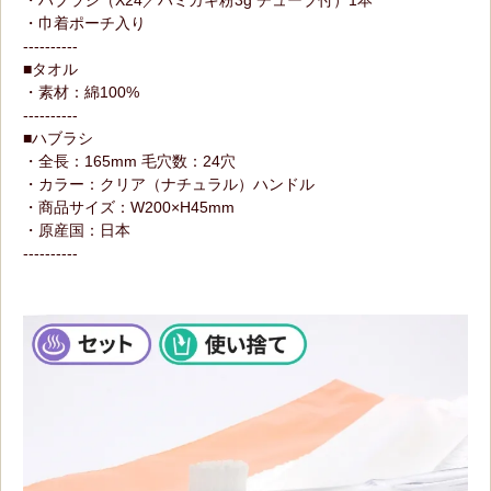
・ハブラシ（X24／ハミガキ粉3g チューブ付）1本
・巾着ポーチ入り
----------
■タオル
・素材：綿100%
----------
■ハブラシ
・全長：165mm 毛穴数：24穴
・カラー：クリア（ナチュラル）ハンドル
・商品サイズ：W200×H45mm
・原産国：日本
----------