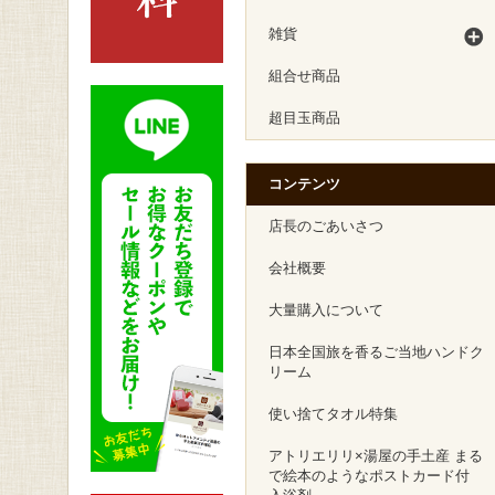
雑貨
組合せ商品
超目玉商品
コンテンツ
店長のごあいさつ
会社概要
大量購入について
日本全国旅を香るご当地ハンドク
リーム
使い捨てタオル特集
アトリエリリ×湯屋の手土産 まる
で絵本のようなポストカード付