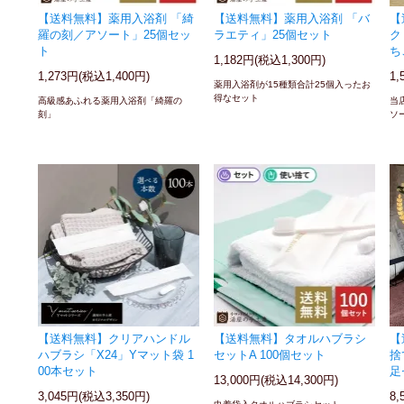
【送料無料】薬用入浴剤 「綺
【送料無料】薬用入浴剤 「バ
【
羅の刻／アソート」25個セッ
ラエティ」25個セット
ク
ト
ち
1,182円(税込1,300円)
1,273円(税込1,400円)
1,
薬用入浴剤が15種類合計25個入ったお
得なセット
高級感あふれる薬用入浴剤「綺羅の
当
刻」
ソ
【送料無料】クリアハンドル
【送料無料】タオルハブラシ
【
ハブラシ「X24」Yマット袋 1
セットA 100個セット
捨
00本セット
足
13,000円(税込14,300円)
3,045円(税込3,350円)
8,