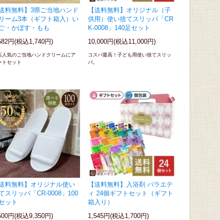
送料無料】3県ご当地ハンド
【送料無料】オリジナル（子
リーム3本（ギフト箱入）い
供用）使い捨てスリッパ「CR
ご・かぼす・もも
K-0008」140足セット
582円(税込1,740円)
10,000円(税込11,000円)
店人気のご当地ハンドクリームにア
コスパ最高！子ども用使い捨てスリッ
ートセット
パ。
送料無料】オリジナル使い
【送料無料】入浴剤 バラエテ
てスリッパ「CR-0008」100
ィ 24個ギフトセット（ギフト
セット
箱入り）
500円(税込9,350円)
1,545円(税込1,700円)