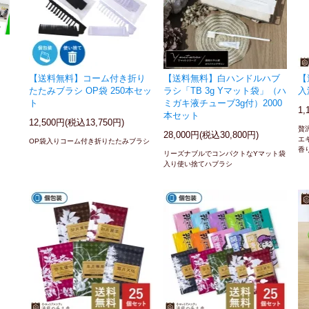
【送料無料】コーム付き折り
【送料無料】白ハンドルハブ
【
たたみブラシ OP袋 250本セッ
ラシ「TB 3g Yマット袋」（ハ
入
ト
ミガキ液チューブ3g付）2000
1,
本セット
12,500円(税込13,750円)
贅
28,000円(税込30,800円)
エ
OP袋入りコーム付き折りたたみブラシ
香
リーズナブルでコンパクトなYマット袋
入り使い捨てハブラシ