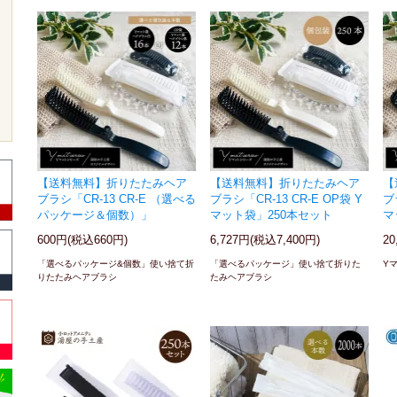
【送料無料】折りたたみヘア
【送料無料】折りたたみヘア
【
ブラシ「CR-13 CR-E （選べる
ブラシ「CR-13 CR-E OP袋 Y
ブ
パッケージ＆個数）」
マット袋」250本セット
マ
600円(税込660円)
6,727円(税込7,400円)
20
「選べるパッケージ&個数」使い捨て折
「選べるパッケージ」使い捨て折りた
Y
りたたみヘアブラシ
たみヘアブラシ