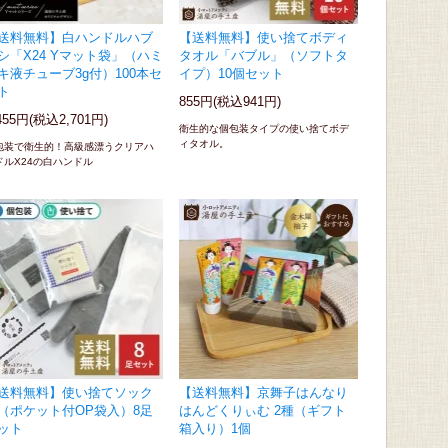
送料無料】白ハンドルハブ
【送料無料】使い捨てボディ
シ「X24 Yマット袋」（ハミ
タオル「バブル」（ソフトタ
キ液チューブ3g付）100本セ
イプ）10個セット
ト
855円(税込941円)
455円(税込2,701円)
衛生的な個包装タイプの使い捨てボデ
ィタオル。
包装で衛生的！高級感漂うクリアハ
ドルX24の白ハンドル
送料無料】使い捨てソック
【送料無料】京舞子はんなり
（ポケット付OP袋入）8足
はんどくりぃむ 2種（ギフト
ット
箱入り）1個