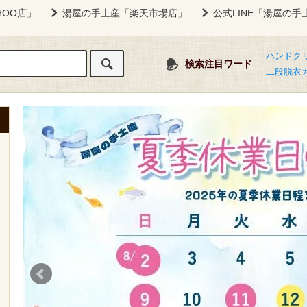
HOO店」
湯屋の手土産「楽天市場店」
公式LINE「湯屋の手
ハンドク
検索注目ワード
二段脱衣