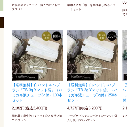
8
販促品やアメニティ、個人の方にもオ
薬用入浴剤「湯」を全種楽しめるアソ
ススメ！
ートセット
販
て
【送料無料】白ハンドルハブ
【送料無料】白ハンドルハブ
【
ラシ「TB 3g Yマット袋」（ハ
ラシ「TB 3g Yマット袋」（ハ
ハ
ミガキ液チューブ3g付）100本
ミガキ液チューブ3g付）250本
（
セット
セット
付
2,182円(税込2,400円)
4,727円(税込5,200円)
2,
個包装で衛生的！Yマット袋入り使い捨
リーズナブルでコンパクトなYマット袋
Y
てハブラシ
入り使い捨てハブラシ