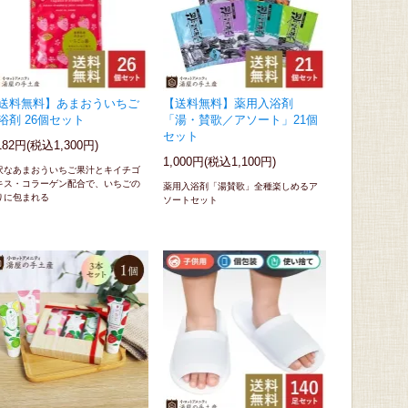
送料無料】あまおういちご
【送料無料】薬用入浴剤
浴剤 26個セット
「湯・賛歌／アソート」21個
セット
182円(税込1,300円)
1,000円(税込1,100円)
沢なあまおういちご果汁とキイチゴ
キス・コラーゲン配合で、いちごの
薬用入浴剤「湯賛歌」全種楽しめるア
りに包まれる
ソートセット