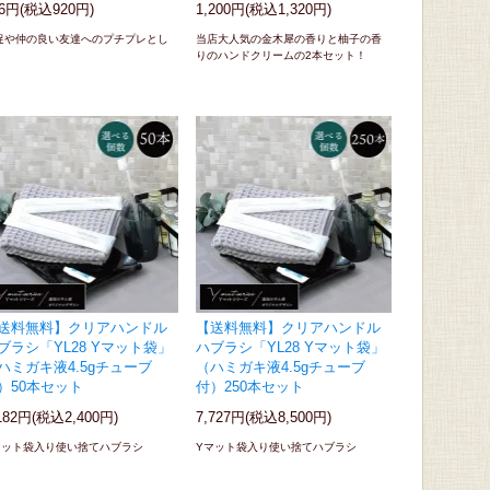
36円(税込920円)
1,200円(税込1,320円)
促や仲の良い友達へのプチプレとし
当店大人気の金木犀の香りと柚子の香
！
りのハンドクリームの2本セット！
送料無料】クリアハンドル
【送料無料】クリアハンドル
ブラシ「YL28 Yマット袋」
ハブラシ「YL28 Yマット袋」
ハミガキ液4.5gチューブ
（ハミガキ液4.5gチューブ
）50本セット
付）250本セット
182円(税込2,400円)
7,727円(税込8,500円)
マット袋入り使い捨てハブラシ
Yマット袋入り使い捨てハブラシ