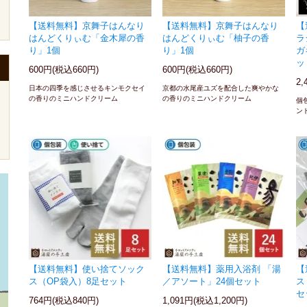
【送料無料】京舞子はんなり
【送料無料】京舞子はんなり
【
はんどくりぃむ「金木犀の香
はんどくりぃむ「柚子の香
ラ
り」1個
り」1個
ガ
ッ
600円(税込660円)
600円(税込660円)
2,
日本の四季を感じさせるキンモクセイ
京都の水尾産ユズを配合した爽やかな
の香りのミニハンドクリーム
の香りのミニハンドクリーム
個
ン
【送料無料】使い捨てソック
【送料無料】薬用入浴剤 「湯
【
ス（OP袋入）8足セット
／アソート」24個セット
ス
セ
764円(税込840円)
1,091円(税込1,200円)