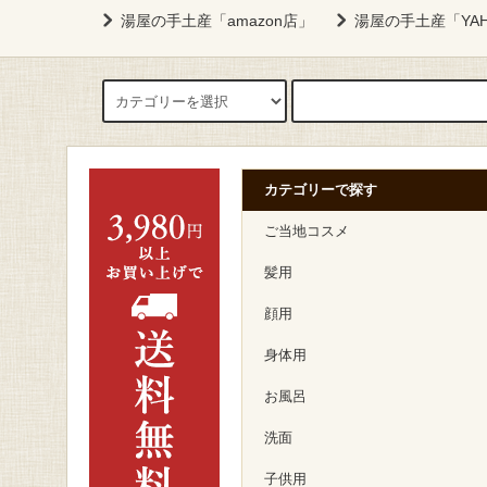
湯屋の手土産「amazon店」
湯屋の手土産「YA
カテゴリーで探す
ご当地コスメ
髪用
顔用
身体用
お風呂
洗面
子供用